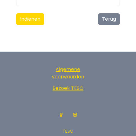
Indienen
Terug
Algemene
voorwaarden
Bezoek TESO
TESO